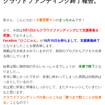
クラウドファンディング終了報告。
皆さん、こんにちわ！
小童営業マン
の
まっちゃん
です！
さて、今回は
9月1日からクラウドファンディングにて支援募集を
実施
しておりました、
FaceBox「ひこにゃん」
が
10月15日を持ちまして、支援募集終了
となりましたことを報告致します。
掲載は引き続きされていますので、前回のブログからアクセス出来
る様にしています。
結果は既に御存知の方もいらっしゃるでしょうが、
未達で終了
とな
りました…。
本当に難しかったですが、未達に終わってしまった原因は比較的は
っきりしているので、
次は更に対策と準備をしっかりして、またチャレンジしていきたい
なと思います。
クラウドファンディングの良いところは「勝つまで戦うことが出来
る」
ことなので！